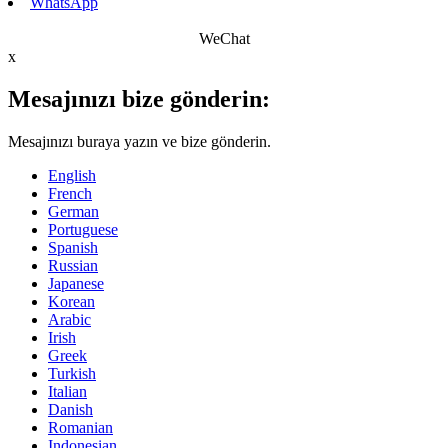
WhatsApp
WeChat
x
Mesajınızı bize gönderin:
Mesajınızı buraya yazın ve bize gönderin.
English
French
German
Portuguese
Spanish
Russian
Japanese
Korean
Arabic
Irish
Greek
Turkish
Italian
Danish
Romanian
Indonesian