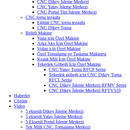
CNC Dikey İşleme Merkezi
CNC Yatay İşleme Merkezi
CNC Portal Tipi İşleme Merkezi
CNC torna tezgahı
Eğimli CNC torna tezgahı
CNC Dikey Torna
Belirli Makine
Vana için Özel Makine
Arka Aks İçin Özel Makine
Volan için Özel Makine
Özel Tornalama ve Taşlama Makinesi
Krank Mili İçin Özel Makine
Tekerlek Göbeği İçin Özel Makine
CNC Yatay Torna RFCP Serisi
Tekerlek göbeği için CNC Dikey Torna
RFCL Serisi
CNC Dikey İşleme Merkezi RFMV Serisi
CNC Dikey İşleme Merkezi RFTV510
Haberler
Çözüm
Video
5 eksenli Dikey İşleme Merkezi
5 eksenli Yatay İşleme Merkezi
5 Eksenli Portal İşleme Merkezi
Tek Milli CNC Tornalama Merkezi